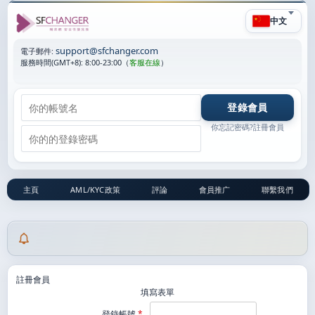
中文
support@sfchanger.com
電子郵件:
服務時間(GMT+8):
8:00-23:00
（
客服在線
）
你忘記密碼?
註冊會員
主頁
AML/KYC政策
評論
會員推广
聯繫我們
註冊會員
填寫表單
登錄帳號
*